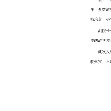
序，多数教
师培养，夯
副院长
质的教学质
此次反
改落实，不