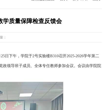
期 教学质量保障检查反馈会
量：
下午，学院于2号实验楼B310召开2025-2026学年第二
党政领导班子成员、全体专任教师参加会议。会议由学院院