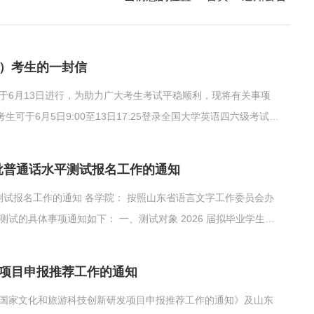
试）考生的一封信
将于6月13日进行，为助力广大考生考试平稳顺利，现将有关事项
于6月5日9:00至13日17:25登录全国大学英语四六级考试报
证。请认真阅读准考证上的“考生须知”和“考点提示”等内容，准确掌握考试日
意：准考证正反两面在使用期间均不得涂改或书写。...
第二批普通话水平测试报名工作的通知
水平测试报名工作的通知 各学院： 按照山东省语言文字工作委员会办
试的具体事项通知如下： 一、测试对象 2026 届拟毕业学生
二连读）。 二、测试注意事项 1.报名时间：5 月 20 日 16:00—5
5 月 ...
发项目申报推荐工作的通知
度国家文化和旅游科技创新研发项目申报推荐工作的通知》及山东