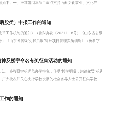
知如下。一、推荐范围本项目重点支持面向文化事业、文化产业
态大模型、空间计算、扩展现实、智能体验装备、新型显示、绿
低空旅游、沉浸式交互、...
拨后股类）申报工作的通知
革工作机制的通知》（鲁财办发〔2021〕18号）《山东省省级
8号）《山东省省级“先拨后股”科技项目管理实施细则》（鲁科字
作用，解决科技型企业融资需求，推动科技、金融、产业深度融合，
科技股权投资项目（...
学精神及楼宇命名有奖征集活动的通知
进一步彰显学校师范办学特色，传承“博学明道，崇德象贤”校训
、广大校友和关心支持学校发展的社会各界人士公开征集学校校
如下：一、征集范围：本次征集范围为学校校风、教风、学风、
总平面图》）二、...
名工作的通知