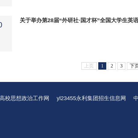
关于举办第28届“外研社·国才杯”全国大学生英语
0
上页
1
2
3
下
高校思想政治工作网
yl23455永利集团招生信息网