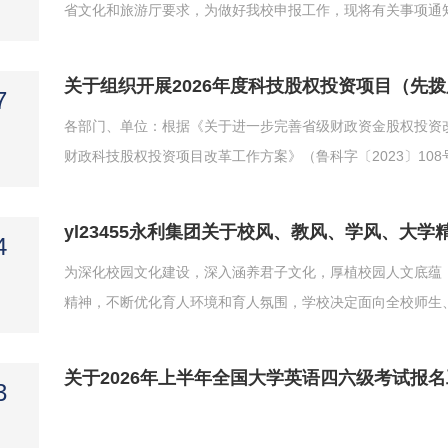
省文化和旅游厅要求，为做好我校申报工作，现将有关事项通
和旅游业需求的共性关键技术研发，支持通用人工智能、多模
色低碳等新技术、新装备、新材料的研发和应用示范，支持面向
关于组织开展2026年度科技股权投资项目（先
7
各部门、单位：根据《关于进一步完善省级财政资金股权投资改
财政科技股权投资项目改革工作方案》（鲁科字〔2023〕10
〔2025〕203号）等有关规定，为切实发挥科技资金引导
加速培育新质生产力，山东省科学技术厅现组织开展2026年度省
yl23455永利集团关于校风、教风、学风、大
4
为深化校园文化建设，深入涵养君子文化，厚植校园人文底蕴，
精神，不断优化育人环境和育人氛围，学校决定面向全校师生
风、教风、学风、大学精神以及校园楼宇命名。有关事宜通知
大学精神，以及楼宇建筑（详见附件一《yl23455永利集团彩色
关于2026年上半年全国大学英语四六级考试报
3