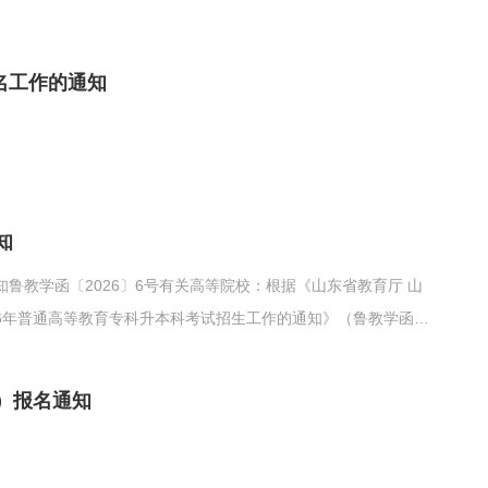
报名工作的通知
知
鲁教学函〔2026〕6号有关高等院校：根据《山东省教育厅 山
26年普通高等教育专科升本科考试招生工作的通知》（鲁教学函
等教育专科升本科招生校荐生计划（见附件）。各高校要严格执行我厅
罚力度，对超计划招生的学校进行严肃查处，...
）报名通知