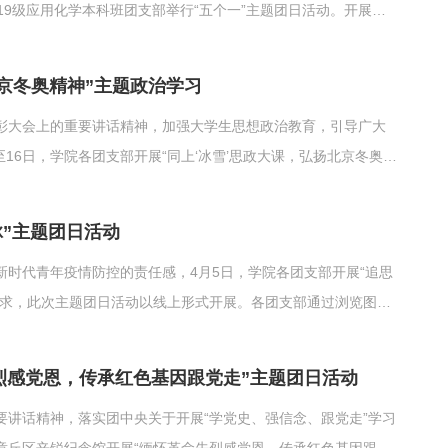
19级应用化学本科班团支部举行“五个一”主题团日活动。开展一
主题团课。本期“青年大学习”主题为争做改革开放的弄潮儿。通过
和社会主义现代化建设各条战线辛勤工作、...
北京冬奥精神”主题政治学习
表彰大会上的重要讲话精神，加强大学生思想政治教育，引导广大
16日，学院各团支部开展“同上‘冰雪’思政大课，弘扬北京冬奥精
了人民网推出的“同上一堂‘冰雪’思政大课”，回顾了中国的冬奥荣耀
”主题团日活动
时代青年疫情防控的责任感，4月5日，学院各团支部开展“追思
要求，此次主题团日活动以线上形式开展。各团支部通过浏览图片
19级应用化学本科班团支部书记宋佳玮讲述了抗疫英雄白晓卉的
在他...
先烈感党恩，传承红色基因跟党走”主题团日活动
要讲话精神，落实团中央关于开展“学党史、强信念、跟党走”学习