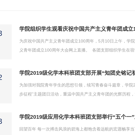
学院组织学生观看庆祝中国共产主义青年团成立1
3
为庆祝中国共产主义青年团成立100周年，5月10日上午，
义青年团成立100周年大会网上直播。 各团支部组织学生在
在执勤处观看大会直播 社团部组织各社团在线上观看大会直播
春、永葆青春，才能兴旺发达。”我们作为新时代的青年，应高举
学院2019级化学本科班团支部开展“知团史铭
2
为加强对我院青年学生的思想引领，续写青春奋斗篇章，学院2
步征程”主题团日活动，重温中国共产主义青年团的光辉历程，
赛道 背背相依控制住球，前进！团史驿站：“中国共产主义青年
答案通过这项运动，我们体会到了那段峥嵘岁月先辈们不怕...
学院2019级应用化学本科班团支部举行“五个一
3
回望百年 每一次搏击风浪的碧海上都饱含着远航的宏愿畅享