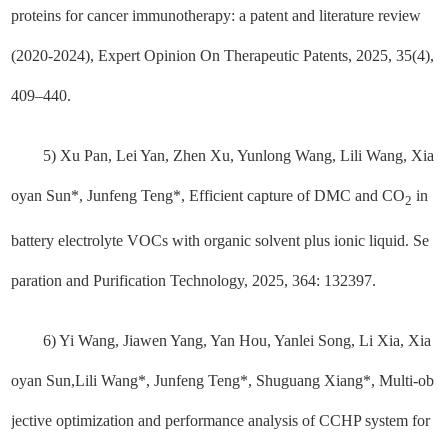
proteins for cancer immunotherapy: a patent and literature review
(2020-2024), Expert Opinion On Therapeutic Patents, 2025, 35(4),
409–440.
5) Xu Pan, Lei Yan, Zhen Xu, Yunlong Wang, Lili Wang, Xia
oyan Sun*, Junfeng Teng*, Efficient capture of DMC and CO
in
2
battery electrolyte VOCs with organic solvent plus ionic liquid. Se
paration and Purification Technology, 2025, 364: 132397.
6) Yi Wang, Jiawen Yang, Yan Hou, Yanlei Song, Li Xia, Xia
oyan Sun,Lili Wang*, Junfeng Teng*, Shuguang Xiang*, Multi-ob
jective optimization and performance analysis of CCHP system for