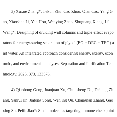
3) Xuxue Zhang*, Jiekun Zhu, Cao Zhou, Qian Cao, Yang G
ao, Xiaoshan Li, Yan Hou, Wenying Zhao, Shuguang Xiang, Lili
Wang*, Designing of dividing wall columns and triple-effect evapo
rators for energy-saving separation of glycol (EG + DEG + TEG) a
nd water: An integrated approach considering energy, exergy, econ
omic, and environmental analyses. Separation and Purification Tec
hnology, 2025, 373, 133578.
4) Qiaohong Geng, Juanjuan Xu, Chunsheng Du, Deheng Zh
ang, Yanrui Jin, Jiatong Song, Wenjing Qu, Changnan Zhang, Gao
xing Su, Peifu Jiao*: Small molecules targeting immune checkpoint