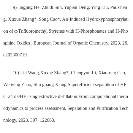
9) Jingjing He, Zhudi Sun, Yupian Deng, Ying Liu, Pai Zhen
g, Xuxue Zhang*, Song Cao*. Air-Induced Hydroxyphosphorylati
on of α-Trifluoromethyl Styrenes with H-Phosphonates and H-Pho
sphine Oxides . European Journal of Organic Chemistry, 2023, 26,
e202300719.
10) Lili Wang,Xuxue Zhang*, Chengyun Li, Xiaorong Cao,
Wenying Zhao, Shu guang Xiang.Superefficient separation of HF
C-245fa/HF using extractive distillation:From computational therm
odynamics to process assessment. Separation and Purification Tech
nology, 2023, 307: 122663.