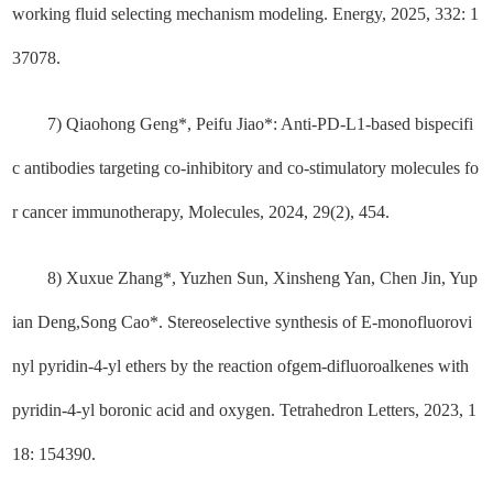
working fluid selecting mechanism modeling. Energy, 2025, 332: 1
37078.
7) Qiaohong Geng*, Peifu Jiao*: Anti-PD-L1-based bispecifi
c antibodies targeting co-inhibitory and co-stimulatory molecules fo
r cancer immunotherapy, Molecules, 2024, 29(2), 454.
8) Xuxue Zhang*, Yuzhen Sun, Xinsheng Yan, Chen Jin, Yup
ian Deng,Song Cao*. Stereoselective synthesis of E-monofluorovi
nyl pyridin-4-yl ethers by the reaction ofgem-difluoroalkenes with
pyridin-4-yl boronic acid and oxygen. Tetrahedron Letters, 2023, 1
18: 154390.