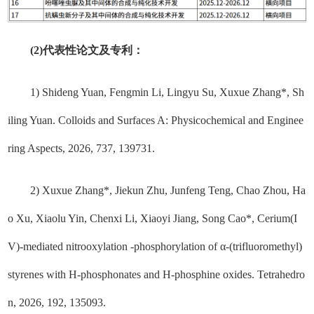
(2)代表性论文及专利：
1) Shideng Yuan, Fengmin Li, Lingyu Su, Xuxue Zhang*, Sh
iling Yuan. Colloids and Surfaces A: Physicochemical and Enginee
ring Aspects, 2026, 737, 139731.
2) Xuxue Zhang*, Jiekun Zhu, Junfeng Teng, Chao Zhou, Ha
o Xu, Xiaolu Yin, Chenxi Li, Xiaoyi Jiang, Song Cao*, Cerium(I
V)-mediated nitrooxylation -phosphorylation of α-(trifluoromethyl)
styrenes with H-phosphonates and H-phosphine oxides. Tetrahedro
n, 2026, 192, 135093.