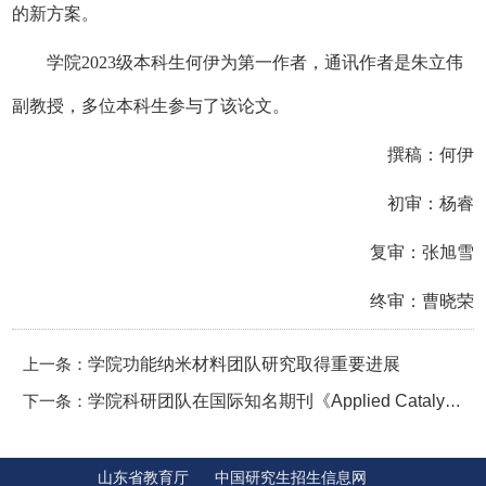
的新方案。
学院2023级本科生何伊为第一作者，通讯作者是朱立伟
副教授，多位本科生参与了该论文。
撰稿：何伊
初审：杨睿
复审：张旭雪
终审：曹晓荣
上一条：
学院功能纳米材料团队研究取得重要进展
下一条：
学院科研团队在国际知名期刊《Applied Catalysis B: Environment and Energy》发表研究成果，揭示单原子-碳/氮缺陷协同降解乙酰氨基酚新机制
山东省教育厅
中国研究生招生信息网