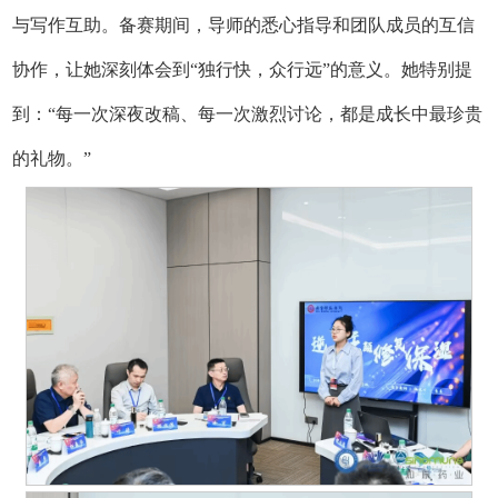
与写作互助。备赛期间，导师的悉心指导和团队成员的互信
协作，让她深刻体会到“独行快，众行远”的意义。她特别提
到：“每一次深夜改稿、每一次激烈讨论，都是成长中最珍贵
的礼物。”