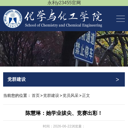
永利y23455官网
>
党群建设
当前您的位置：
首页
>
党群建设
>
党员风采
>
正文
陈慧琳：她学业拔尖、竞赛出彩！
时间：2026-06-22
浏览量：