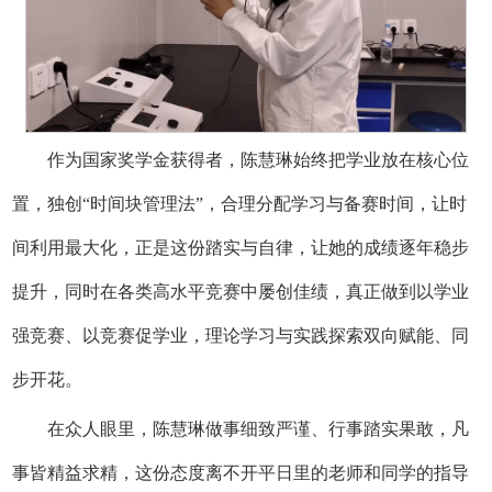
作为国家奖学金获得者，陈慧琳始终把学业放在核心位
置，独创“时间块管理法”，合理分配学习与备赛时间，让时
间利用最大化，正是这份踏实与自律，让她的成绩逐年稳步
提升，同时在各类高水平竞赛中屡创佳绩，真正做到以学业
强竞赛、以竞赛促学业，理论学习与实践探索双向赋能、同
步开花。
在众人眼里，陈慧琳做事细致严谨、行事踏实果敢，凡
事皆精益求精，这份态度离不开平日里的老师和同学的指导