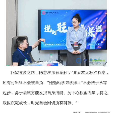
回望逐梦之路，陈慧琳深有感触：“青春本无标准答案，
所有付出终不会被辜负。”她勉励学弟学妹：“不必怯于从零
起步，勇于尝试方能发掘自身潜能。沉下心积蓄力量，持之
以恒沉淀成长，时光自会回馈所有耕耘。”