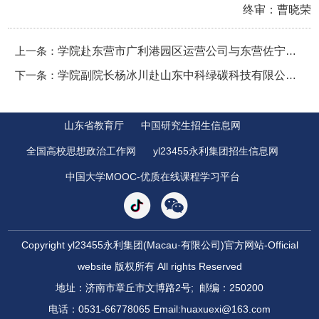
终审：曹晓荣
上一条：
学院赴东营市广利港园区运营公司与东营佐宁化工有限公司开展技术研讨
下一条：
学院副院长杨冰川赴山东中科绿碳科技有限公司开展实地考察
山东省教育厅
中国研究生招生信息网
全国高校思想政治工作网
yl23455永利集团招生信息网
中国大学MOOC-优质在线课程学习平台
Copyright yl23455永利集团(Macau·有限公司)官方网站-Official
website 版权所有 All rights Reserved
地址：济南市章丘市文博路2号; 邮编：250200
电话：0531-66778065 Email:huaxuexi@163.com