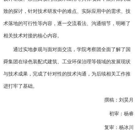
致的探讨，针对技术研发中的难点、实际应用中的需求、技
术落地的可行性等内容，逐一交流看法、沟通细节，明晰了
相关技术对接的核心内容。
通过实地参观与面对面交流，学院考察团全面了解了国
舜集团在绿色装配式建筑、工业环保治理等领域的发展现状
与技术成果，完成了针对性的技术沟通，为后续相关工作推
进打牢了基础。
撰稿：刘昊月
初审：杨睿
复审：杨冰川