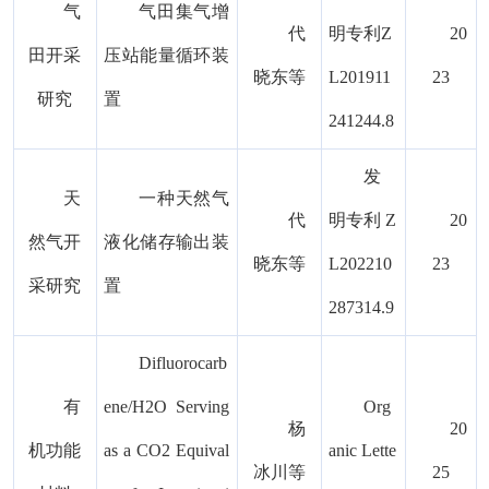
气
气田集气增
代
明专利Z
20
田开采
压站能量循环装
晓东等
L201911
23
研究
置
241244.8
发
天
一种天然气
代
明专利 Z
20
然气开
液化储存输出装
晓东等
L202210
23
采研究
置
287314.9
Difluorocarb
有
ene/H2O Serving
Org
杨
20
机功能
as a CO2 Equival
anic Lette
冰川等
25