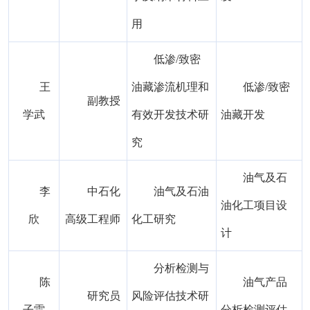
用
低渗/致密
王
油藏渗流机理和
低渗/致密
副教授
学武
有效开发技术研
油藏开发
究
油气及石
李
中石化
油气及石油
油化工项目设
欣
高级工程师
化工研究
计
分析检测与
陈
油气产品
研究员
风险评估技术研
子雷
分析检测评估