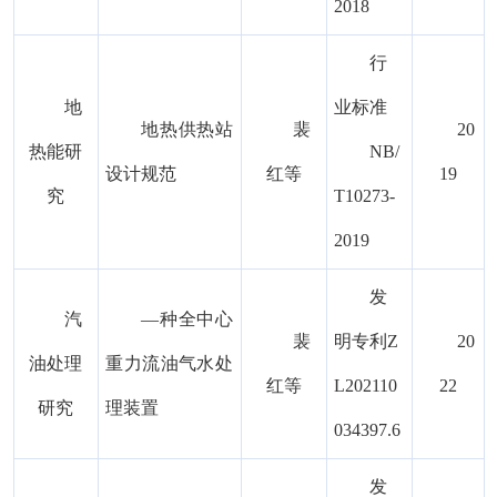
2018
行
地
业标准
地热供热站
裴
20
热能研
NB/
设计规范
红等
19
究
T10273-
2019
发
汽
—种全中心
裴
明专利Z
20
油处理
重力流油气水处
红等
L202110
22
研究
理装置
034397.6
发