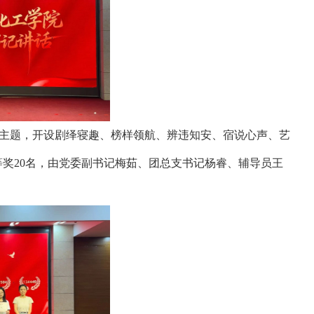
寓”主题，开设剧绎寝趣、榜样领航、辨违知安、宿说心声、艺
等奖20名，由党委副书记梅茹、团总支书记杨睿、辅导员王