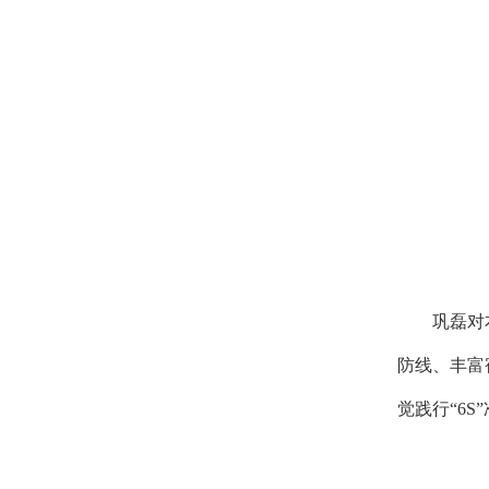
巩磊对
防线、丰富
觉践行“6