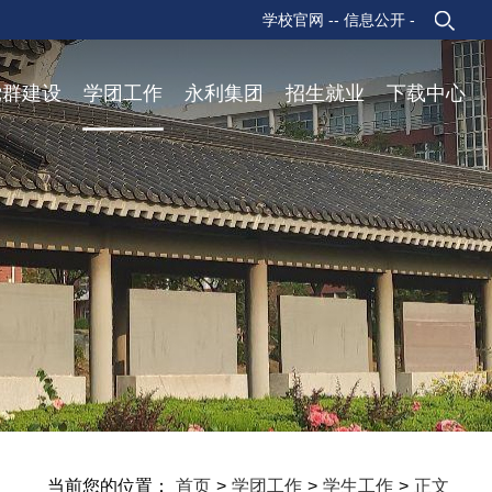
学校官网 -
- 信息公开 -
党群建设
学团工作
永利集团
招生就业
下载中心
当前您的位置：
首页
>
学团工作
>
学生工作
>
正文