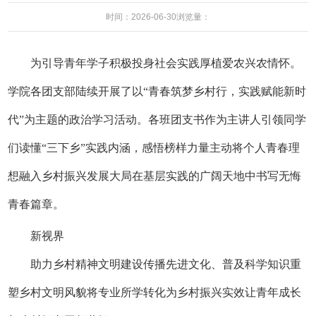
时间：2026-06-30
浏览量：
为引导青年学子
积极投身社会实践
厚植爱农兴农情怀。
学院各团支部陆续开展了以
“青春筑梦乡村行，实践赋能新时
代”
为主题的政治学习活动。
各班团支书作为主讲人
引领同学
们读懂“三下乡”实践内涵，
感悟榜样力量
主动将个人青春理
想
融入乡村振兴发展大局
在基层实践的广阔天地中
书写无悔
青春篇章。
新视界
助力乡村精神文明建设
传播先进文化、普及科学知识
重
塑乡村文明风貌
将专业所学转化为乡村振兴实效
让青年成长