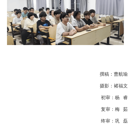
撰稿：曹航瑜
摄影：褚福文
初审：
杨 睿
复审：梅 茹
终审：巩 磊