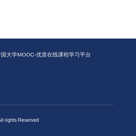
中国大学MOOC-优质在线课程学习平台
rights Reserved