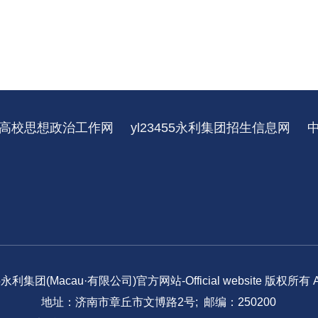
高校思想政治工作网
yl23455永利集团招生信息网
455永利集团(Macau·有限公司)官方网站-Official website 版权所有 All 
地址：济南市章丘市文博路2号; 邮编：250200