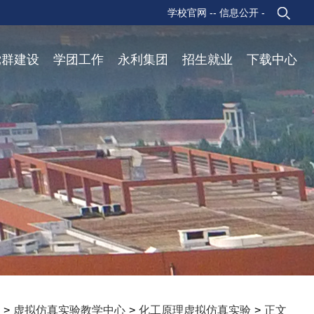
学校官网 -
- 信息公开 -
党群建设
学团工作
永利集团
招生就业
下载中心
养
>
虚拟仿真实验教学中心
>
化工原理虚拟仿真实验
>
正文